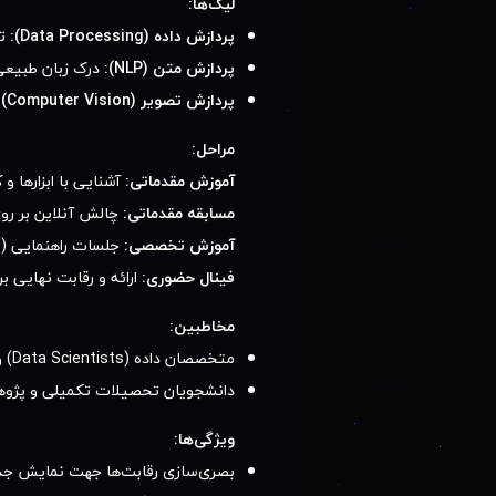
لیگ‌ها:
پردازش داده (Data Processing):
تح
پردازش متن (NLP):
درک زبان طبیعی 
پردازش تصویر (Computer Vision):
مراحل:
آموزش مقدماتی:
آشنایی با ابزارها 
مسابقه مقدماتی:
چالش آنلاین بر روی مجموعه
آموزش تخصصی:
جلسات راهنمایی (Mentoring) برای ارتقای مدل‌های نهایی.
فینال حضوری:
ارائه و رقابت نهایی ب
مخاطبین:
متخصصان داده (Data Scientists) و توسعه‌دهندگان AI و Machine Learning.
دانشجویان تحصیلات تکمیلی و پژوهشگ
ویژگی‌ها:
بصری‌سازی رقابت‌ها جهت نمایش جذا