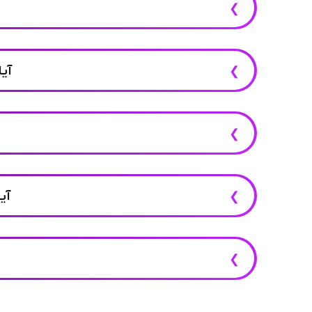
آیا مسابقا
آی