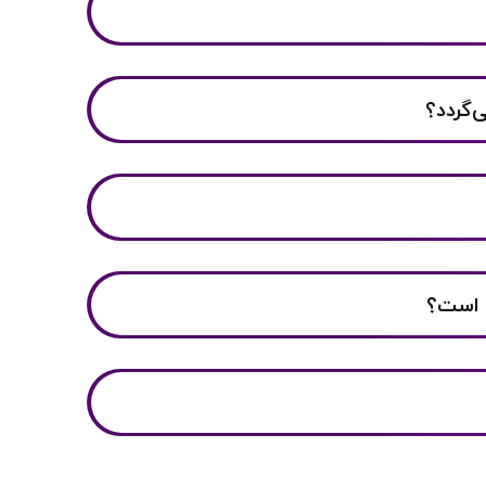
م است؟