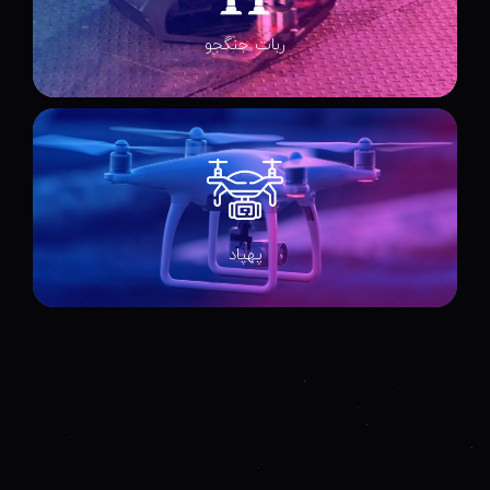
ربات جنگجو
پهپاد